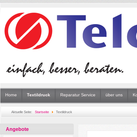
Home
Textildruck
Reparatur Service
über uns
Ko
Aktuelle Seite:
Startseite
Textildruck
Angebote