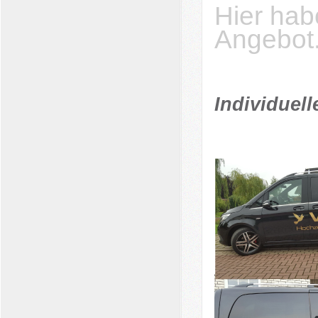
H
ier ha
Angebot
Individuell