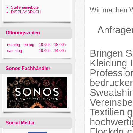
Stellenangebote
Wir machen W
DISPLAYBRUCH
Anfrage
Öffnungszeiten
montag - freitag
10.00h - 18.00h
Bringen Si
samstag
10.00h - 14.00h
Kleidung I
Sonos Fachhändler
Professio
bedrucken,
Sweatshir
Vereinsbe
Textilien
hochwerti
Social Media
Flockdruc