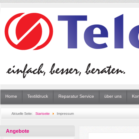
Home
Textildruck
Reparatur Service
über uns
Kon
Aktuelle Seite:
Startseite
Impressum
Angebote