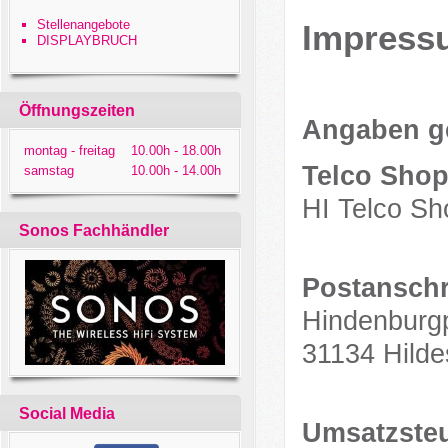
Stellenangebote
Impress
DISPLAYBRUCH
Öffnungszeiten
Angaben g
montag - freitag
10.00h - 18.00h
Telco Sho
samstag
10.00h - 14.00h
HI Telco S
Sonos Fachhändler
Postanschri
Hindenburgp
31134 Hild
Social Media
Umsatzste