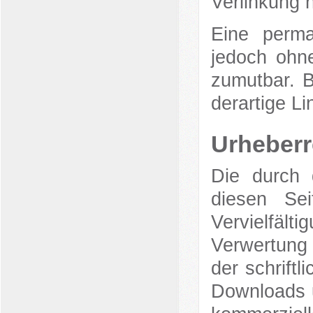
Verlinkung 
Eine perman
jedoch ohne
zumutbar. 
derartige L
Urheberr
Die durch 
diesen Sei
Vervielfäl
Verwertung
der schrift
Downloads u