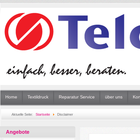
Home
Textildruck
Reparatur Service
über uns
Kon
Aktuelle Seite:
Startseite
Disclaimer
Angebote